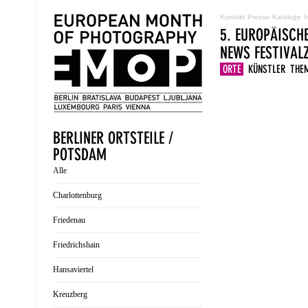
Kontakt
Presse
Kataloge
I
5. EUROPÄISCH
NEWS
FESTIVA
ORTE
KÜNSTLER
THE
BERLINER ORTSTEILE /
POTSDAM
Alle
Charlottenburg
Friedenau
Friedrichshain
Hansaviertel
Kreuzberg