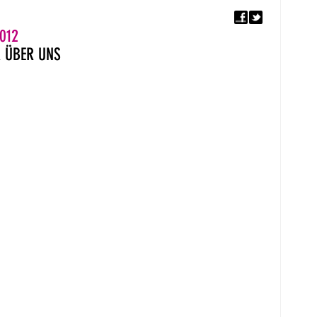
F
5. EUROPÄISCHER MON
012
R
ÜBER UNS