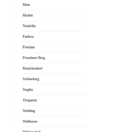
Mitte
Moabit
Neukölln
Pankow
Potsdam
Prenzlauer Berg
Reinickendorf
Schöneberg
Steglitz
Tiergarten
Wedding
Weißensee