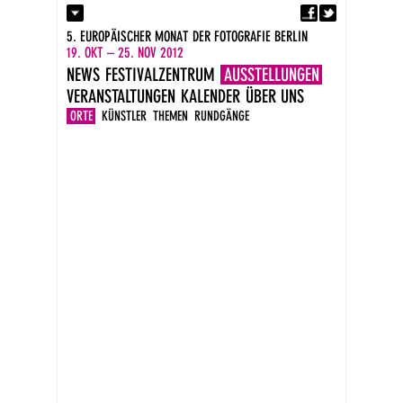
Fa
Kontakt
5. EUROPÄISCHER MONAT DER FOTOGRAFIE BERLIN
Presse
19. OKT – 25. NOV 2012
Kataloge
NEWS
FESTIVALZENTRUM
AUSSTELLUNGEN
Impressum
VERANSTALTUNGEN
KALENDER
ÜBER UNS
DE
EN
ORTE
KÜNSTLER
THEMEN
RUNDGÄNGE