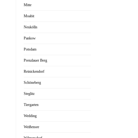
Mitte
Moabit
Neukölln
Pankow
Potsdam
Prenzlauer Berg
Reinickendorf
Schöneberg
Steglitz
Tiergarten
Wedding
Weißensee