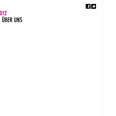
F
5. EUROPÄISCHER MON
012
R
ÜBER UNS