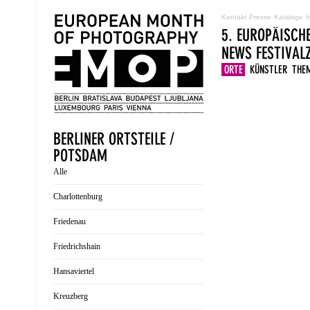
Kontakt
Presse
Kataloge
I
5. EUROPÄISCH
NEWS
FESTIVA
ORTE
KÜNSTLER
THE
BERLINER ORTSTEILE /
POTSDAM
Alle
Charlottenburg
Friedenau
Friedrichshain
Hansaviertel
Kreuzberg