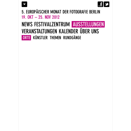
Fa
Kontakt
5. EUROPÄISCHER MONAT DER FOTOGRAFIE BERLIN
Presse
19. OKT – 25. NOV 2012
Kataloge
NEWS
FESTIVALZENTRUM
AUSSTELLUNGEN
Impressum
VERANSTALTUNGEN
KALENDER
ÜBER UNS
DE
EN
ORTE
KÜNSTLER
THEMEN
RUNDGÄNGE