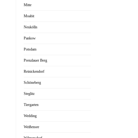
Mitte
Moabit
Neukölln
Pankow
Potsdam
Prenzlauer Berg
Reinickendorf
Schöneberg
Steglitz
Tiergarten
Wedding
Weißensee