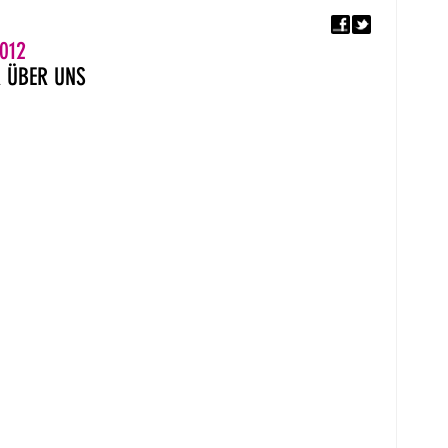
F
5. EUROPÄISCHER MON
012
R
ÜBER UNS