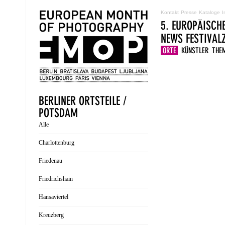
Kontakt
Presse
Kataloge
I
5. EUROPÄISCH
NEWS
FESTIVA
ORTE
KÜNSTLER
THE
BERLINER ORTSTEILE /
POTSDAM
Alle
Charlottenburg
Friedenau
Friedrichshain
Hansaviertel
Kreuzberg