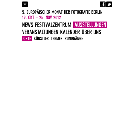
Fa
Kontakt
5. EUROPÄISCHER MONAT DER FOTOGRAFIE BERLIN
Presse
19. OKT – 25. NOV 2012
Kataloge
NEWS
FESTIVALZENTRUM
AUSSTELLUNGEN
Impressum
VERANSTALTUNGEN
KALENDER
ÜBER UNS
DE
EN
ORTE
KÜNSTLER
THEMEN
RUNDGÄNGE