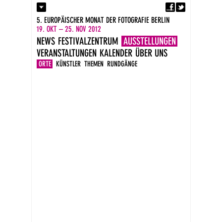
Fa
Kontakt
5. EUROPÄISCHER MONAT DER FOTOGRAFIE BERLIN
Presse
19. OKT – 25. NOV 2012
Kataloge
NEWS
FESTIVALZENTRUM
AUSSTELLUNGEN
Impressum
VERANSTALTUNGEN
KALENDER
ÜBER UNS
DE
EN
ORTE
KÜNSTLER
THEMEN
RUNDGÄNGE