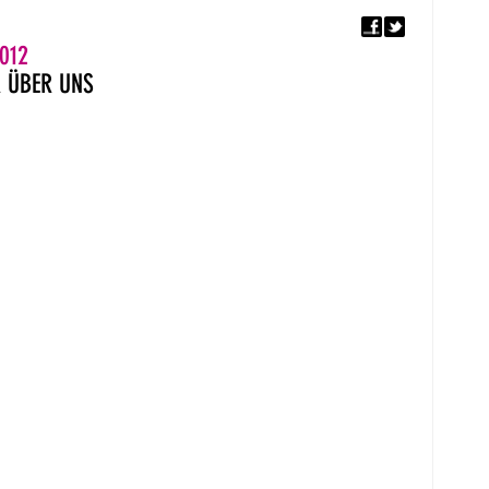
F
5. EUROPÄISCHER MON
012
R
ÜBER UNS