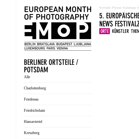
Kontakt
Presse
Kataloge
I
5. EUROPÄISCH
NEWS
FESTIVA
ORTE
KÜNSTLER
THE
BERLINER ORTSTEILE /
POTSDAM
Alle
Charlottenburg
Friedenau
Friedrichshain
Hansaviertel
Kreuzberg