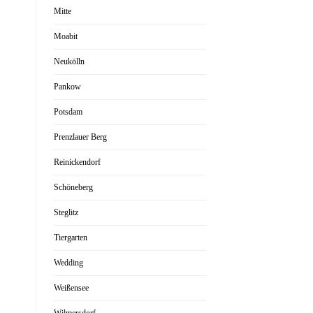
Mitte
Moabit
Neukölln
Pankow
Potsdam
Prenzlauer Berg
Reinickendorf
Schöneberg
Steglitz
Tiergarten
Wedding
Weißensee