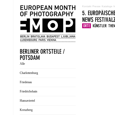
Kontakt
Presse
Kataloge
I
5. EUROPÄISCH
NEWS
FESTIVA
ORTE
KÜNSTLER
THE
BERLINER ORTSTEILE /
POTSDAM
Alle
Charlottenburg
Friedenau
Friedrichshain
Hansaviertel
Kreuzberg