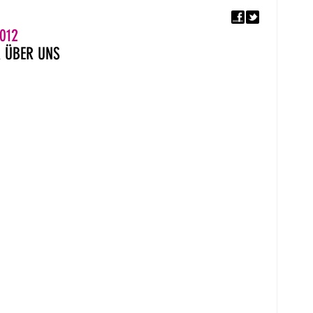
F
5. EUROPÄISCHER MON
012
R
ÜBER UNS