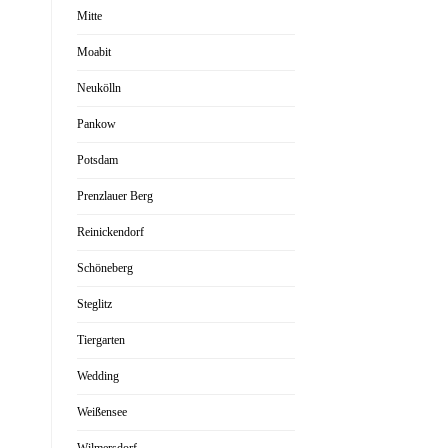
Mitte
Moabit
Neukölln
Pankow
Potsdam
Prenzlauer Berg
Reinickendorf
Schöneberg
Steglitz
Tiergarten
Wedding
Weißensee