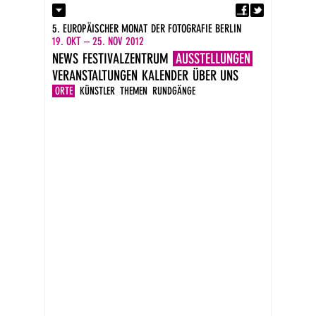
Fa
Kontakt
5. EUROPÄISCHER MONAT DER FOTOGRAFIE BERLIN
Presse
19. OKT – 25. NOV 2012
Kataloge
NEWS
FESTIVALZENTRUM
AUSSTELLUNGEN
Impressum
VERANSTALTUNGEN
KALENDER
ÜBER UNS
DE
EN
ORTE
KÜNSTLER
THEMEN
RUNDGÄNGE