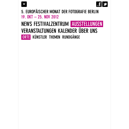
Fa
Kontakt
5. EUROPÄISCHER MONAT DER FOTOGRAFIE BERLIN
Presse
19. OKT – 25. NOV 2012
Kataloge
NEWS
FESTIVALZENTRUM
AUSSTELLUNGEN
Impressum
VERANSTALTUNGEN
KALENDER
ÜBER UNS
DE
EN
ORTE
KÜNSTLER
THEMEN
RUNDGÄNGE