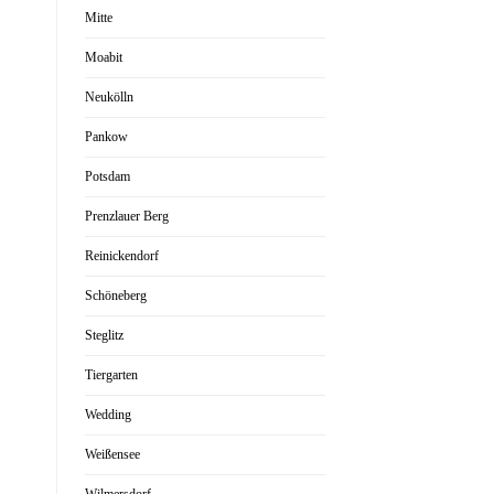
Mitte
Moabit
Neukölln
Pankow
Potsdam
Prenzlauer Berg
Reinickendorf
Schöneberg
Steglitz
Tiergarten
Wedding
Weißensee