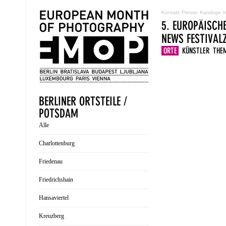
Kontakt
Presse
Kataloge
I
5. EUROPÄISCH
NEWS
FESTIVA
ORTE
KÜNSTLER
THE
BERLINER ORTSTEILE /
POTSDAM
Alle
Charlottenburg
Friedenau
Friedrichshain
Hansaviertel
Kreuzberg