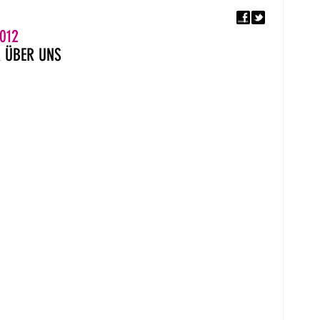
F
5. EUROPÄISCHER MON
012
R
ÜBER UNS