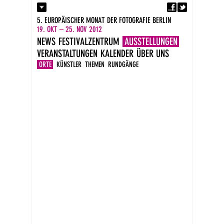
Fa
Kontakt
5. EUROPÄISCHER MONAT DER FOTOGRAFIE BERLIN
Presse
19. OKT – 25. NOV 2012
Kataloge
NEWS
FESTIVALZENTRUM
AUSSTELLUNGEN
Impressum
VERANSTALTUNGEN
KALENDER
ÜBER UNS
DE
EN
ORTE
KÜNSTLER
THEMEN
RUNDGÄNGE