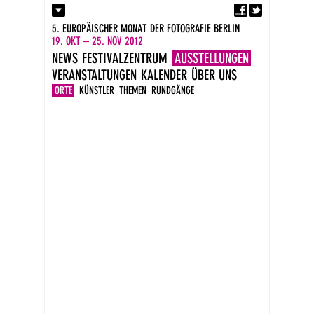
Fa
Kontakt
5. EUROPÄISCHER MONAT DER FOTOGRAFIE BERLIN
Presse
19. OKT – 25. NOV 2012
Kataloge
NEWS
FESTIVALZENTRUM
AUSSTELLUNGEN
Impressum
VERANSTALTUNGEN
KALENDER
ÜBER UNS
DE
EN
ORTE
KÜNSTLER
THEMEN
RUNDGÄNGE