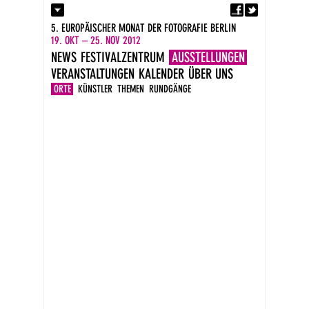
Fa
Kontakt
5. EUROPÄISCHER MONAT DER FOTOGRAFIE BERLIN
Presse
19. OKT – 25. NOV 2012
Kataloge
NEWS
FESTIVALZENTRUM
AUSSTELLUNGEN
Impressum
VERANSTALTUNGEN
KALENDER
ÜBER UNS
DE
EN
ORTE
KÜNSTLER
THEMEN
RUNDGÄNGE