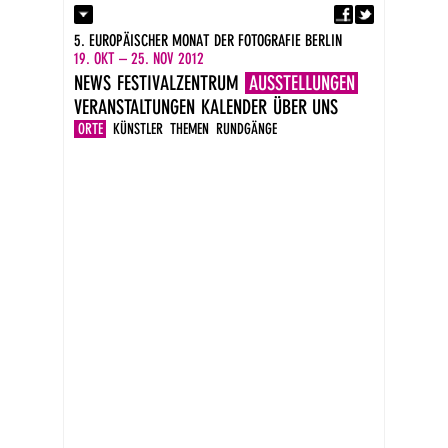
Fa
Kontakt
5. EUROPÄISCHER MONAT DER FOTOGRAFIE BERLIN
Presse
19. OKT – 25. NOV 2012
Kataloge
NEWS
FESTIVALZENTRUM
AUSSTELLUNGEN
Impressum
VERANSTALTUNGEN
KALENDER
ÜBER UNS
DE
EN
ORTE
KÜNSTLER
THEMEN
RUNDGÄNGE