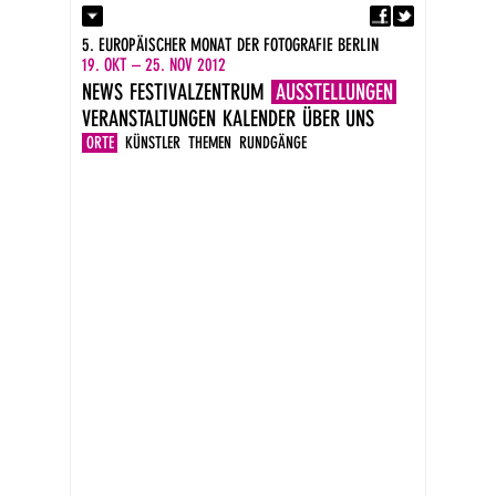
Fa
Kontakt
5. EUROPÄISCHER MONAT DER FOTOGRAFIE BERLIN
Presse
19. OKT – 25. NOV 2012
Kataloge
NEWS
FESTIVALZENTRUM
AUSSTELLUNGEN
Impressum
VERANSTALTUNGEN
KALENDER
ÜBER UNS
DE
EN
ORTE
KÜNSTLER
THEMEN
RUNDGÄNGE