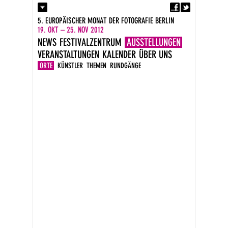
Fa
Kontakt
5. EUROPÄISCHER MONAT DER FOTOGRAFIE BERLIN
Presse
19. OKT – 25. NOV 2012
Kataloge
NEWS
FESTIVALZENTRUM
AUSSTELLUNGEN
Impressum
VERANSTALTUNGEN
KALENDER
ÜBER UNS
DE
EN
ORTE
KÜNSTLER
THEMEN
RUNDGÄNGE