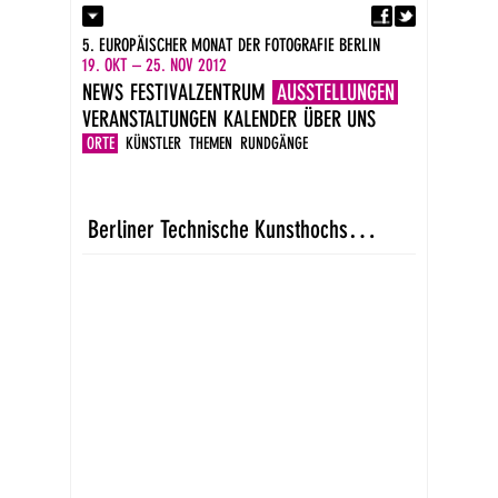
Fa
Kontakt
5. EUROPÄISCHER MONAT DER FOTOGRAFIE BERLIN
Presse
19. OKT – 25. NOV 2012
Kataloge
NEWS
FESTIVALZENTRUM
AUSSTELLUNGEN
Impressum
VERANSTALTUNGEN
KALENDER
ÜBER UNS
DE
EN
ORTE
KÜNSTLER
THEMEN
RUNDGÄNGE
B
erliner Technische Kunsthochschule