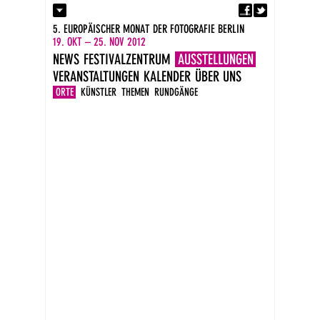
Fa
Kontakt
5. EUROPÄISCHER MONAT DER FOTOGRAFIE BERLIN
Presse
19. OKT – 25. NOV 2012
Kataloge
NEWS
FESTIVALZENTRUM
AUSSTELLUNGEN
Impressum
VERANSTALTUNGEN
KALENDER
ÜBER UNS
DE
EN
ORTE
KÜNSTLER
THEMEN
RUNDGÄNGE