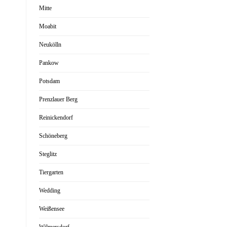
Mitte
Moabit
Neukölln
Pankow
Potsdam
Prenzlauer Berg
Reinickendorf
Schöneberg
Steglitz
Tiergarten
Wedding
Weißensee