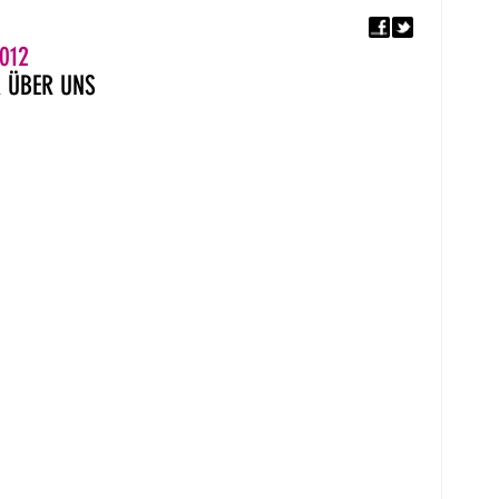
F
5. EUROPÄISCHER MON
012
R
ÜBER UNS