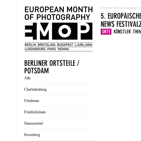
Kontakt
Presse
Kataloge
I
5. EUROPÄISCH
NEWS
FESTIVA
ORTE
KÜNSTLER
THE
BERLINER ORTSTEILE /
POTSDAM
Alle
Charlottenburg
Friedenau
Friedrichshain
Hansaviertel
Kreuzberg