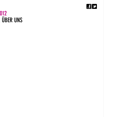
F
5. EUROPÄISCHER MON
012
R
ÜBER UNS