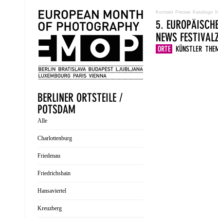
Kontakt
Presse
Kataloge
I
5. EUROPÄISCH
NEWS
FESTIVA
ORTE
KÜNSTLER
THE
BERLINER ORTSTEILE /
POTSDAM
Alle
Charlottenburg
Friedenau
Friedrichshain
Hansaviertel
Kreuzberg