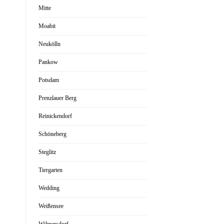
Mitte
Moabit
Neukölln
Pankow
Potsdam
Prenzlauer Berg
Reinickendorf
Schöneberg
Steglitz
Tiergarten
Wedding
Weißensee