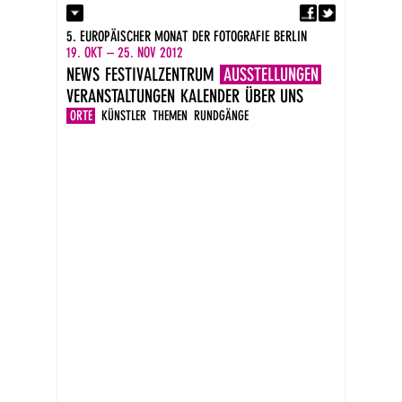
Fa
Kontakt
5. EUROPÄISCHER MONAT DER FOTOGRAFIE BERLIN
Presse
19. OKT – 25. NOV 2012
Kataloge
NEWS
FESTIVALZENTRUM
AUSSTELLUNGEN
Impressum
VERANSTALTUNGEN
KALENDER
ÜBER UNS
DE
EN
ORTE
KÜNSTLER
THEMEN
RUNDGÄNGE