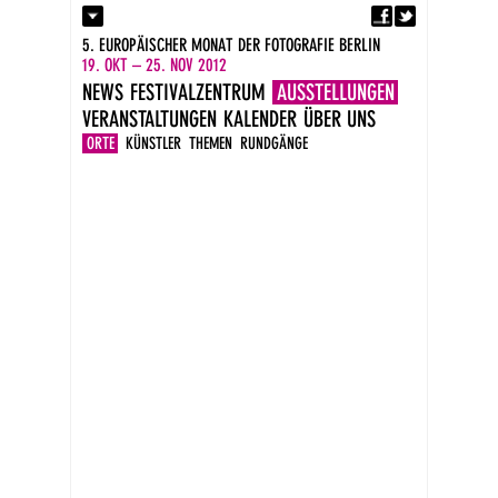
Fa
Kontakt
5. EUROPÄISCHER MONAT DER FOTOGRAFIE BERLIN
Presse
19. OKT – 25. NOV 2012
Kataloge
NEWS
FESTIVALZENTRUM
AUSSTELLUNGEN
Impressum
VERANSTALTUNGEN
KALENDER
ÜBER UNS
DE
EN
ORTE
KÜNSTLER
THEMEN
RUNDGÄNGE