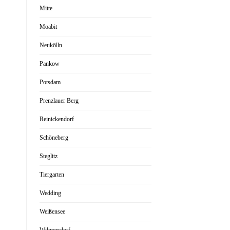
Mitte
Moabit
Neukölln
Pankow
Potsdam
Prenzlauer Berg
Reinickendorf
Schöneberg
Steglitz
Tiergarten
Wedding
Weißensee