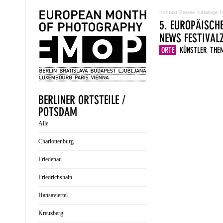
Kontakt
Presse
Kataloge
I
5. EUROPÄISCH
NEWS
FESTIVA
ORTE
KÜNSTLER
THE
BERLINER ORTSTEILE /
POTSDAM
Alle
Charlottenburg
Friedenau
Friedrichshain
Hansaviertel
Kreuzberg