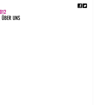
F
5. EUROPÄISCHER MON
012
R
ÜBER UNS