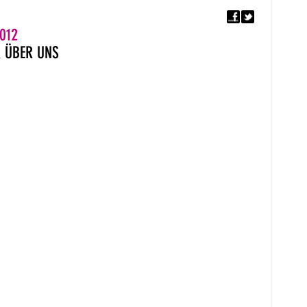
F
5. EUROPÄISCHER MON
012
R
ÜBER UNS