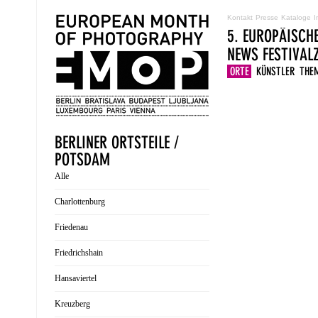
Kontakt
Presse
Kataloge
I
5. EUROPÄISCH
NEWS
FESTIVA
ORTE
KÜNSTLER
THE
BERLINER ORTSTEILE /
POTSDAM
Alle
Charlottenburg
Friedenau
Friedrichshain
Hansaviertel
Kreuzberg