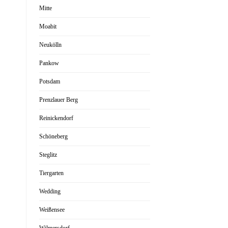
Mitte
Moabit
Neukölln
Pankow
Potsdam
Prenzlauer Berg
Reinickendorf
Schöneberg
Steglitz
Tiergarten
Wedding
Weißensee