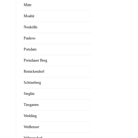
Mitte
Moabit
Neukölln
Pankow
Potsdam
Prenzlauer Berg
Reinickendorf
Schöneberg
Steglitz
Tiergarten
Wedding
Weißensee