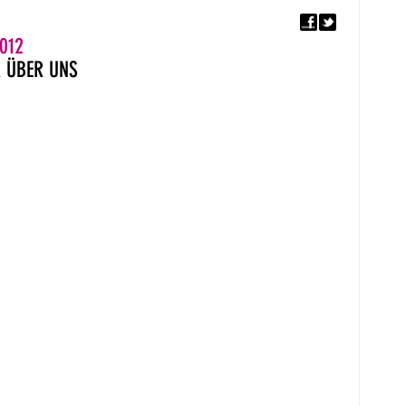
F
5. EUROPÄISCHER MON
012
R
ÜBER UNS