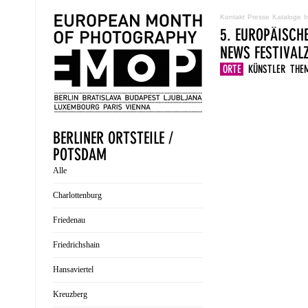
Kontakt
Presse
Kataloge
I
5. EUROPÄISCH
NEWS
FESTIVA
ORTE
KÜNSTLER
THE
BERLINER ORTSTEILE /
POTSDAM
Alle
Charlottenburg
Friedenau
Friedrichshain
Hansaviertel
Kreuzberg