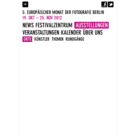
Fa
Kontakt
5. EUROPÄISCHER MONAT DER FOTOGRAFIE BERLIN
Presse
19. OKT – 25. NOV 2012
Kataloge
NEWS
FESTIVALZENTRUM
AUSSTELLUNGEN
Impressum
VERANSTALTUNGEN
KALENDER
ÜBER UNS
DE
EN
ORTE
KÜNSTLER
THEMEN
RUNDGÄNGE