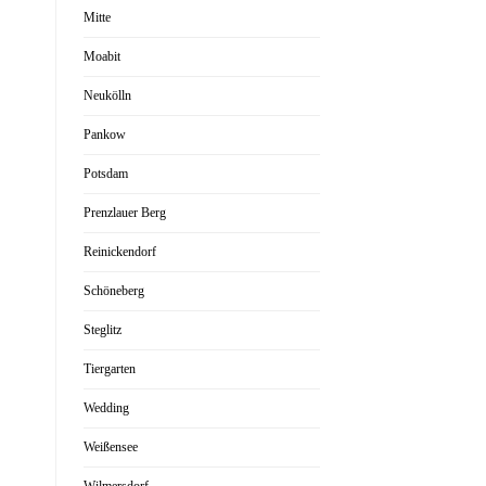
Mitte
Moabit
Neukölln
Pankow
Potsdam
Prenzlauer Berg
Reinickendorf
Schöneberg
Steglitz
Tiergarten
Wedding
Weißensee