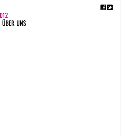
F
5. EUROPÄISCHER MON
012
R
ÜBER UNS