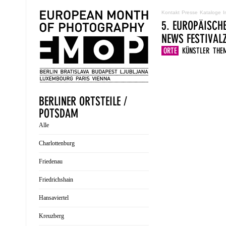
Kontakt
Presse
Kataloge
I
5. EUROPÄISCH
NEWS
FESTIVA
ORTE
KÜNSTLER
THE
BERLINER ORTSTEILE /
POTSDAM
Alle
Charlottenburg
Friedenau
Friedrichshain
Hansaviertel
Kreuzberg