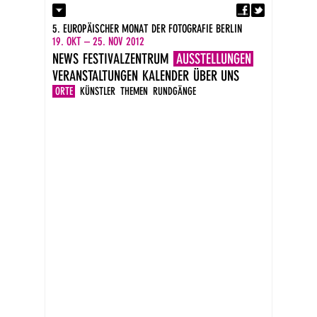
Fa
Kontakt
5. EUROPÄISCHER MONAT DER FOTOGRAFIE BERLIN
Presse
19. OKT – 25. NOV 2012
Kataloge
NEWS
FESTIVALZENTRUM
AUSSTELLUNGEN
Impressum
VERANSTALTUNGEN
KALENDER
ÜBER UNS
DE
EN
ORTE
KÜNSTLER
THEMEN
RUNDGÄNGE