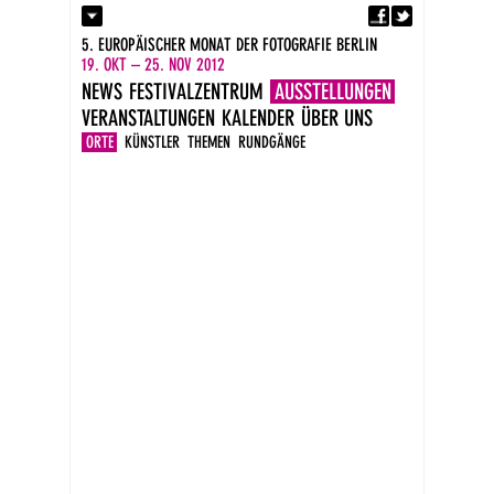
Fa
Kontakt
5. EUROPÄISCHER MONAT DER FOTOGRAFIE BERLIN
Presse
19. OKT – 25. NOV 2012
Kataloge
NEWS
FESTIVALZENTRUM
AUSSTELLUNGEN
Impressum
VERANSTALTUNGEN
KALENDER
ÜBER UNS
DE
EN
ORTE
KÜNSTLER
THEMEN
RUNDGÄNGE