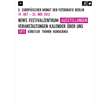
Fa
Kontakt
5. EUROPÄISCHER MONAT DER FOTOGRAFIE BERLIN
Presse
19. OKT – 25. NOV 2012
Kataloge
NEWS
FESTIVALZENTRUM
AUSSTELLUNGEN
Impressum
VERANSTALTUNGEN
KALENDER
ÜBER UNS
DE
EN
ORTE
KÜNSTLER
THEMEN
RUNDGÄNGE