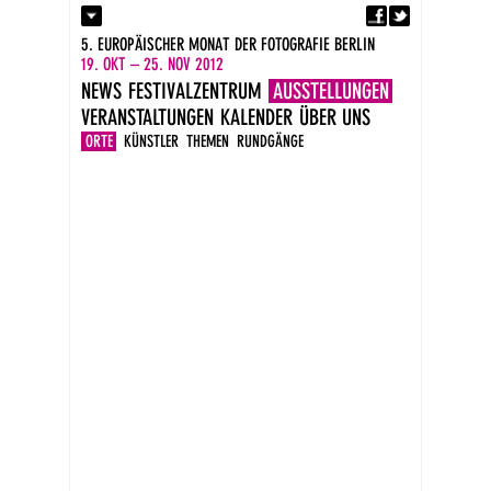
Fa
Kontakt
5. EUROPÄISCHER MONAT DER FOTOGRAFIE BERLIN
Presse
19. OKT – 25. NOV 2012
Kataloge
NEWS
FESTIVALZENTRUM
AUSSTELLUNGEN
Newsletter
VERANSTALTUNGEN
KALENDER
ÜBER UNS
Impressum
DE
ORTE
KÜNSTLER
THEMEN
RUNDGÄNGE
EN