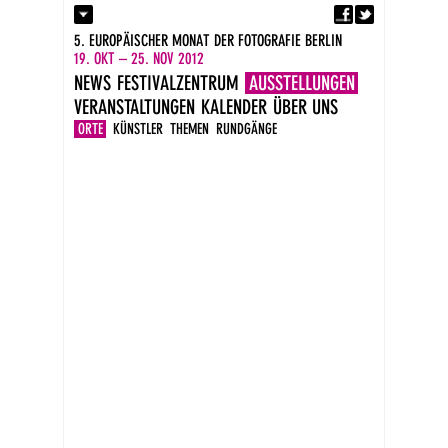
Fa
Kontakt
5. EUROPÄISCHER MONAT DER FOTOGRAFIE BERLIN
Presse
19. OKT – 25. NOV 2012
Kataloge
NEWS
FESTIVALZENTRUM
AUSSTELLUNGEN
Impressum
VERANSTALTUNGEN
KALENDER
ÜBER UNS
DE
EN
ORTE
KÜNSTLER
THEMEN
RUNDGÄNGE