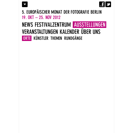
Fa
Kontakt
5. EUROPÄISCHER MONAT DER FOTOGRAFIE BERLIN
Presse
19. OKT – 25. NOV 2012
Kataloge
NEWS
FESTIVALZENTRUM
AUSSTELLUNGEN
Impressum
VERANSTALTUNGEN
KALENDER
ÜBER UNS
DE
EN
ORTE
KÜNSTLER
THEMEN
RUNDGÄNGE