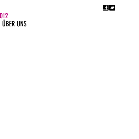
F
5. EUROPÄISCHER MON
012
R
ÜBER UNS