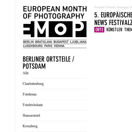
Kontakt
Presse
Kataloge
N
5. EUROPÄISCH
NEWS
FESTIVA
ORTE
KÜNSTLER
THE
BERLINER ORTSTEILE /
POTSDAM
Alle
Charlottenburg
Friedenau
Friedrichshain
Hansaviertel
Kreuzberg