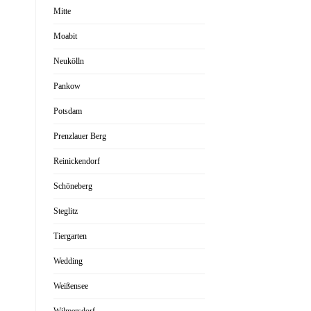
Mitte
Moabit
Neukölln
Pankow
Potsdam
Prenzlauer Berg
Reinickendorf
Schöneberg
Steglitz
Tiergarten
Wedding
Weißensee