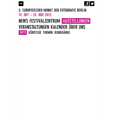
Fa
Kontakt
5. EUROPÄISCHER MONAT DER FOTOGRAFIE BERLIN
Presse
19. OKT – 25. NOV 2012
Kataloge
NEWS
FESTIVALZENTRUM
AUSSTELLUNGEN
Impressum
VERANSTALTUNGEN
KALENDER
ÜBER UNS
DE
EN
ORTE
KÜNSTLER
THEMEN
RUNDGÄNGE