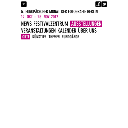
Fa
Kontakt
5. EUROPÄISCHER MONAT DER FOTOGRAFIE BERLIN
Presse
19. OKT – 25. NOV 2012
Kataloge
NEWS
FESTIVALZENTRUM
AUSSTELLUNGEN
Impressum
VERANSTALTUNGEN
KALENDER
ÜBER UNS
DE
EN
ORTE
KÜNSTLER
THEMEN
RUNDGÄNGE