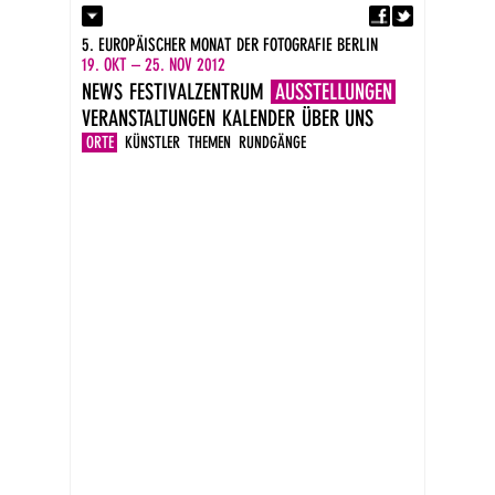
Fa
Kontakt
5. EUROPÄISCHER MONAT DER FOTOGRAFIE BERLIN
Presse
19. OKT – 25. NOV 2012
Kataloge
NEWS
FESTIVALZENTRUM
AUSSTELLUNGEN
Impressum
VERANSTALTUNGEN
KALENDER
ÜBER UNS
DE
EN
ORTE
KÜNSTLER
THEMEN
RUNDGÄNGE