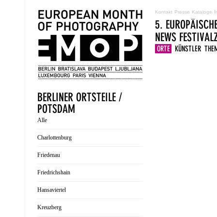
Kontakt
Presse
Kataloge
I
5. EUROPÄISCH
NEWS
FESTIVA
ORTE
KÜNSTLER
THE
BERLINER ORTSTEILE /
POTSDAM
Alle
Charlottenburg
Friedenau
Friedrichshain
Hansaviertel
Kreuzberg