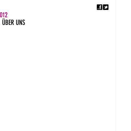
F
5. EUROPÄISCHER MON
012
R
ÜBER UNS