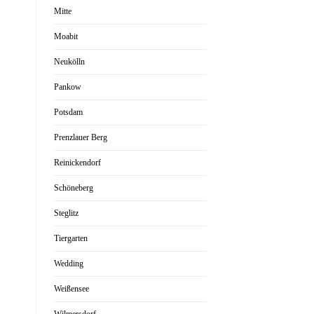
Mitte
Moabit
Neukölln
Pankow
Potsdam
Prenzlauer Berg
Reinickendorf
Schöneberg
Steglitz
Tiergarten
Wedding
Weißensee