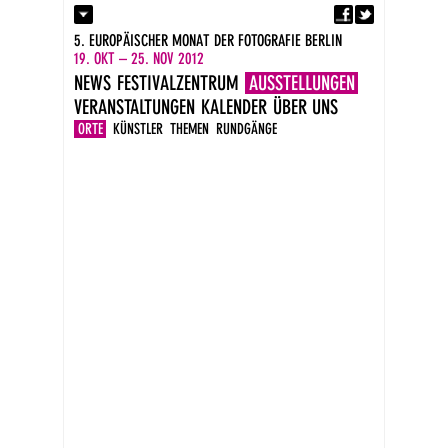
Fa
Kontakt
5. EUROPÄISCHER MONAT DER FOTOGRAFIE BERLIN
Presse
19. OKT – 25. NOV 2012
Kataloge
NEWS
FESTIVALZENTRUM
AUSSTELLUNGEN
Impressum
VERANSTALTUNGEN
KALENDER
ÜBER UNS
DE
EN
ORTE
KÜNSTLER
THEMEN
RUNDGÄNGE