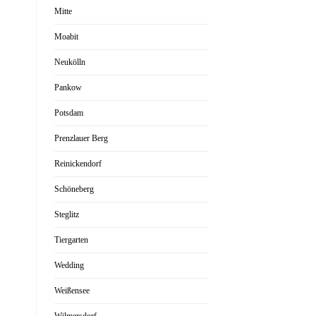
Mitte
Moabit
Neukölln
Pankow
Potsdam
Prenzlauer Berg
Reinickendorf
Schöneberg
Steglitz
Tiergarten
Wedding
Weißensee