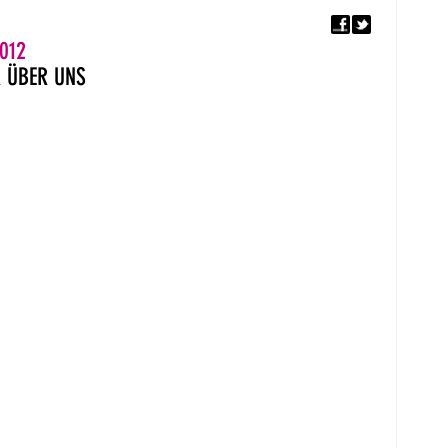
F
5. EUROPÄISCHER MON
012
R
ÜBER UNS