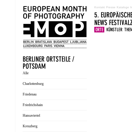
Kontakt
Presse
Kataloge
I
5. EUROPÄISCH
NEWS
FESTIVA
ORTE
KÜNSTLER
THE
BERLINER ORTSTEILE /
POTSDAM
Alle
Charlottenburg
Friedenau
Friedrichshain
Hansaviertel
Kreuzberg