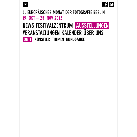
Fa
Kontakt
5. EUROPÄISCHER MONAT DER FOTOGRAFIE BERLIN
Presse
19. OKT – 25. NOV 2012
Kataloge
NEWS
FESTIVALZENTRUM
AUSSTELLUNGEN
Newsletter
VERANSTALTUNGEN
KALENDER
ÜBER UNS
Impressum
DE
ORTE
KÜNSTLER
THEMEN
RUNDGÄNGE
EN