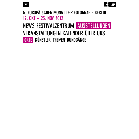
Fa
Kontakt
5. EUROPÄISCHER MONAT DER FOTOGRAFIE BERLIN
Presse
19. OKT – 25. NOV 2012
Kataloge
NEWS
FESTIVALZENTRUM
AUSSTELLUNGEN
Impressum
VERANSTALTUNGEN
KALENDER
ÜBER UNS
DE
EN
ORTE
KÜNSTLER
THEMEN
RUNDGÄNGE