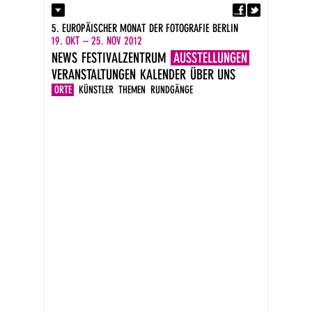
Fa
Kontakt
5. EUROPÄISCHER MONAT DER FOTOGRAFIE BERLIN
Presse
19. OKT – 25. NOV 2012
Kataloge
NEWS
FESTIVALZENTRUM
AUSSTELLUNGEN
Newsletter
VERANSTALTUNGEN
KALENDER
ÜBER UNS
Impressum
DE
ORTE
KÜNSTLER
THEMEN
RUNDGÄNGE
EN