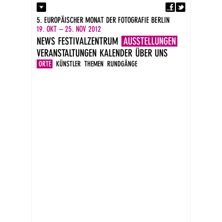
Fa
Kontakt
5. EUROPÄISCHER MONAT DER FOTOGRAFIE BERLIN
Presse
19. OKT – 25. NOV 2012
Kataloge
NEWS
FESTIVALZENTRUM
AUSSTELLUNGEN
Impressum
VERANSTALTUNGEN
KALENDER
ÜBER UNS
DE
EN
ORTE
KÜNSTLER
THEMEN
RUNDGÄNGE