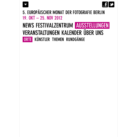
Fa
Kontakt
5. EUROPÄISCHER MONAT DER FOTOGRAFIE BERLIN
Presse
19. OKT – 25. NOV 2012
Kataloge
NEWS
FESTIVALZENTRUM
AUSSTELLUNGEN
Impressum
VERANSTALTUNGEN
KALENDER
ÜBER UNS
DE
EN
ORTE
KÜNSTLER
THEMEN
RUNDGÄNGE