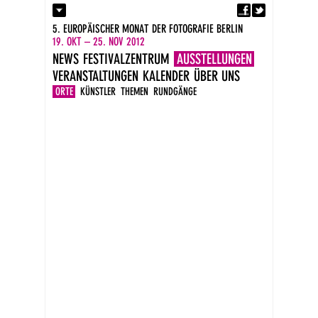
Fa
Kontakt
5. EUROPÄISCHER MONAT DER FOTOGRAFIE BERLIN
Presse
19. OKT – 25. NOV 2012
Kataloge
NEWS
FESTIVALZENTRUM
AUSSTELLUNGEN
Newsletter
VERANSTALTUNGEN
KALENDER
ÜBER UNS
Impressum
DE
ORTE
KÜNSTLER
THEMEN
RUNDGÄNGE
EN