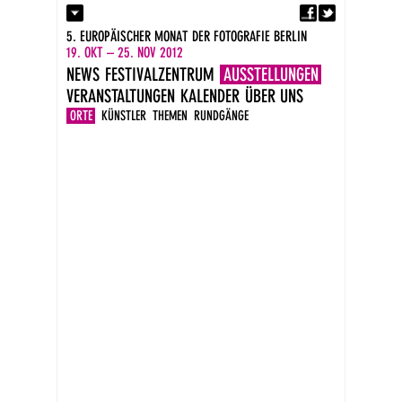
Fa
Kontakt
5. EUROPÄISCHER MONAT DER FOTOGRAFIE BERLIN
Presse
19. OKT – 25. NOV 2012
Kataloge
NEWS
FESTIVALZENTRUM
AUSSTELLUNGEN
Impressum
VERANSTALTUNGEN
KALENDER
ÜBER UNS
DE
EN
ORTE
KÜNSTLER
THEMEN
RUNDGÄNGE