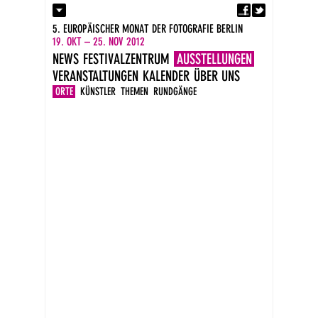
Fa
Kontakt
5. EUROPÄISCHER MONAT DER FOTOGRAFIE BERLIN
Presse
19. OKT – 25. NOV 2012
Kataloge
NEWS
FESTIVALZENTRUM
AUSSTELLUNGEN
Impressum
VERANSTALTUNGEN
KALENDER
ÜBER UNS
DE
EN
ORTE
KÜNSTLER
THEMEN
RUNDGÄNGE